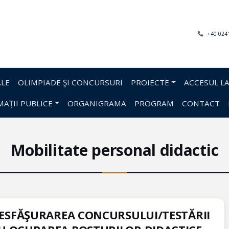
+40 024
LE
OLIMPIADE ŞI CONCURSURI
PROIECTE
ACCESUL LA
AȚII PUBLICE
ORGANIGRAMA
PROGRAM
CONTACT
Mobilitate personal didactic
 DESFĂŞURAREA CONCURSULUI/TESTĂRII