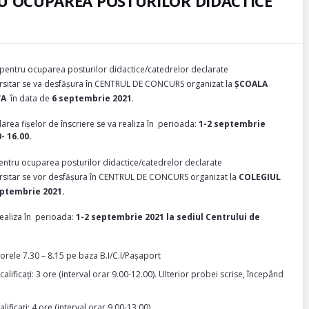
RU OCUPAREA POSTURILOR DIDACTICE
pentru ocuparea posturilor didactice/catedrelor declarate
versitar se va desfășura în CENTRUL DE CONCURS organizat la
ȘCOALA
ȚA
în data de
6 septembrie 2021
.
area fișelor de înscriere se va realiza în perioada:
1-2 septembrie
- 16.00.
ntru ocuparea posturilor didactice/catedrelor declarate
versitar se vor desfășura în CENTRUL DE CONCURS organizat la
COLEGIUL
eptembrie 2021.
realiza în perioada:
1-2 septembrie 2021 la sediul Centrului de
 orele 7.30 – 8.15 pe baza B.I/C.I/Pașaport
alificați: 3 ore (interval orar 9.00-12.00). Ulterior probei scrise, începând
ificați: 4 ore (interval orar 9.00-13.00).