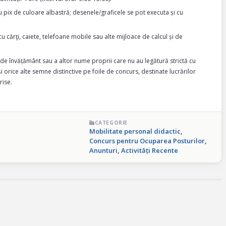
u pix de culoare albastră; desenele/graficele se pot executa și cu
cu cărţi, caiete, telefoane mobile sau alte mijloace de calcul și de
 de învățământ sau a altor nume proprii care nu au legătură strictă cu
şi orice alte semne distinctive pe foile de concurs, destinate lucrărilor
rise.
CATEGORIE
Mobilitate personal didactic
,
Concurs pentru Ocuparea Posturilor
,
Anunturi
,
Activități Recente