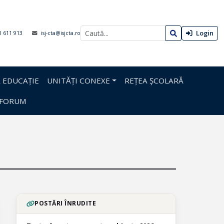
Login
1 611 913
isj-cta@isjcta.ro
 EDUCAȚIE
UNITĂȚI CONEXE
REȚEA ȘCOLARĂ
FORUM
POSTĂRI ÎNRUDITE