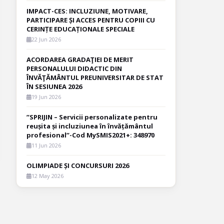
IMPACT-CES: INCLUZIUNE, MOTIVARE,
PARTICIPARE ȘI ACCES PENTRU COPIII CU
CERINȚE EDUCAȚIONALE SPECIALE
22 Jun 2026
ACORDAREA GRADAŢIEI DE MERIT
PERSONALULUI DIDACTIC DIN
ÎNVĂŢĂMÂNTUL PREUNIVERSITAR DE STAT
ÎN SESIUNEA 2026
19 Jun 2026
”SPRIJIN – Servicii personalizate pentru
reușita și incluziunea în învățământul
profesional”-Cod MySMIS2021+: 348970
11 Jun 2026
OLIMPIADE ȘI CONCURSURI 2026
12 May 2026