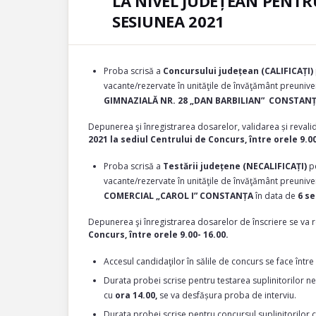
LA NIVEL JUDEȚEAN PENT
SESIUNEA 2021
Proba scrisă a
Concursului județean (CALIFICAȚI)
vacante/rezervate în unităţile de învăţământ preuni
GIMNAZIALĂ NR. 28 „DAN BARBILIAN” CONSTAN
Depunerea şi înregistrarea dosarelor, validarea și revalid
2021 la sediul Centrului de Concurs, între orele 9.00
Proba scrisă a
Testării județene (NECALIFICAȚI)
pe
vacante/rezervate în unităţile de învăţământ preuni
COMERCIAL „CAROL I” CONSTANȚA
în data de
6 s
Depunerea şi înregistrarea dosarelor de înscriere se va 
Concurs, între orele 9.00- 16.00.
Accesul candidaţilor în sălile de concurs se face între
Durata probei scrise pentru testarea suplinitorilor nec
cu
ora 14.00,
se va desfășura proba de interviu.
Durata probei scrise pentru concursul suplinitorilor cal