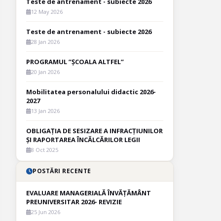
Teste de antrenament - subiecte 2026
12 May 2026
Teste de antrenament - subiecte 2026
28 Jan 2026
PROGRAMUL ”ȘCOALA ALTFEL”
20 Jan 2026
Mobilitatea personalului didactic 2026-
2027
13 Jan 2026
OBLIGAȚIA DE SESIZARE A INFRACȚIUNILOR
ȘI RAPORTAREA ÎNCĂLCĂRILOR LEGII
8 Oct 2025
POSTĂRI RECENTE
EVALUARE MANAGERIALĂ ÎNVĂȚĂMÂNT
PREUNIVERSITAR 2026- REVIZIE
25 Jun 2026