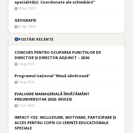
specialității. Coordonate ale schimbării”
18 Apr 2022
GEOGRAFIE
30 Apr 2020
POSTĂRI RECENTE
CONCURS PENTRU OCUPAREA FUNCȚIILOR DE
DIRECTOR ȘI DIRECTOR ADJUNCT – 2026
7 Aug 2026
Programul național ”Masă sănătoasă"
7 Aug 2026
EVALUARE MANAGERIALĂ ÎNVĂȚĂMÂNT
PREUNIVERSITAR 2026- REVIZIE
25 Jun 2026
IMPACT-CES: INCLUZIUNE, MOTIVARE, PARTICIPARE ȘI
ACCES PENTRU COPIII CU CERINȚE EDUCAȚIONALE
SPECIALE