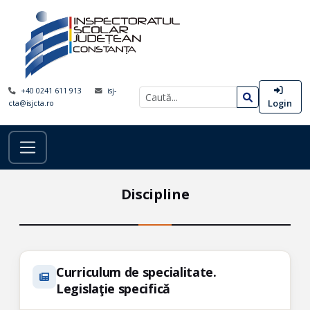
+40 0241 611 913
isj-
Login
cta@isjcta.ro
Discipline
Curriculum de specialitate.
Legislaţie specifică