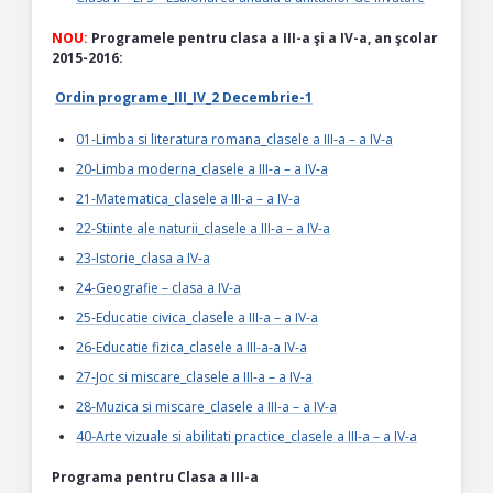
NOU:
Programele pentru clasa a III-a şi a IV-a, an şcolar
2015-2016:
Ordin programe_III_IV_2 Decembrie-1
01-Limba si literatura romana_clasele a III-a – a IV-a
20-Limba moderna_clasele a III-a – a IV-a
21-Matematica_clasele a III-a – a IV-a
22-Stiinte ale naturii_clasele a III-a – a IV-a
23-Istorie_clasa a IV-a
24-Geografie – clasa a IV-a
25-Educatie civica_clasele a III-a – a IV-a
26-Educatie fizica_clasele a III-a-a IV-a
27-Joc si miscare_clasele a III-a – a IV-a
28-Muzica si miscare_clasele a III-a – a IV-a
40-Arte vizuale si abilitati practice_clasele a III-a – a IV-a
Programa pentru Clasa a III-a