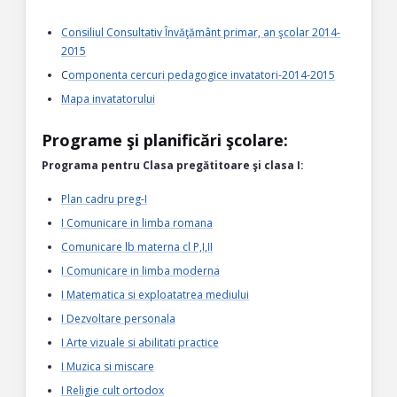
Consiliul Consultativ Învăţământ primar, an şcolar 2014-
2015
C
omponenta cercuri pedagogice invatatori-2014-2015
Mapa invatatorului
Programe şi planificări şcolare:
Programa pentru Clasa pregătitoare şi clasa I:
Plan cadru preg-I
I Comunicare in limba romana
Comunicare lb materna cl P,I,II
I Comunicare in limba moderna
I Matematica si exploatatrea mediului
I Dezvoltare personala
I Arte vizuale si abilitati practice
I Muzica si miscare
I Religie cult ortodox