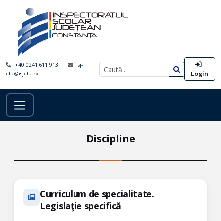
+40 0241 611 913
isj-
Login
cta@isjcta.ro
Discipline
Curriculum de specialitate.
Legislaţie specifică