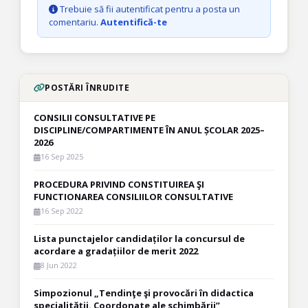
Trebuie să fii autentificat pentru a posta un
comentariu.
Autentifică-te
POSTĂRI ÎNRUDITE
CONSILII CONSULTATIVE PE
DISCIPLINE/COMPARTIMENTE ÎN ANUL ȘCOLAR 2025–
2026
16 Sep 2025
PROCEDURA PRIVIND CONSTITUIREA ŞI
FUNCTIONAREA CONSILIILOR CONSULTATIVE
16 Sep 2022
Lista punctajelor candidaților la concursul de
acordare a gradațiilor de merit 2022
8 Jun 2022
Simpozionul „Tendinţe şi provocări în didactica
specialității. Coordonate ale schimbării”