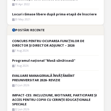
18 Apr 2022
Locuri rămase libere după prima etapă de înscriere
20 May 2021
POSTĂRI RECENTE
CONCURS PENTRU OCUPAREA FUNCȚIILOR DE
DIRECTOR ȘI DIRECTOR ADJUNCT – 2026
7 Aug 2026
Programul național ”Masă sănătoasă"
7 Aug 2026
EVALUARE MANAGERIALĂ ÎNVĂȚĂMÂNT
PREUNIVERSITAR 2026- REVIZIE
25 Jun 2026
IMPACT-CES: INCLUZIUNE, MOTIVARE, PARTICIPARE ȘI
ACCES PENTRU COPIII CU CERINȚE EDUCAȚIONALE
SPECIALE
22 Jun 2026