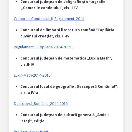
Concursul judeţean de caligrafie şi ortografie
„
Comorile condeiului”, cls.II-IV
Comorile Condeiului ,II, Regulament, 2014
Concursul de limba şi literatura română “Copilăria –
cuvânt şi creaţie”, cls. II-IV
Regulamentul Copilaria 2014-2015…
Concursul judeţean de matematică
„
Euxin Math”,
cls.II-IV
Euxin-Math-2014-2015
Concursul local de geografie „Descoperă România!”,
cls. a IV-a
Descoperă_România_2014-2015
Concursul judeţean de cultură generală „Amicii
Isteţi”, ediţia I
Precizari Amicii isteti