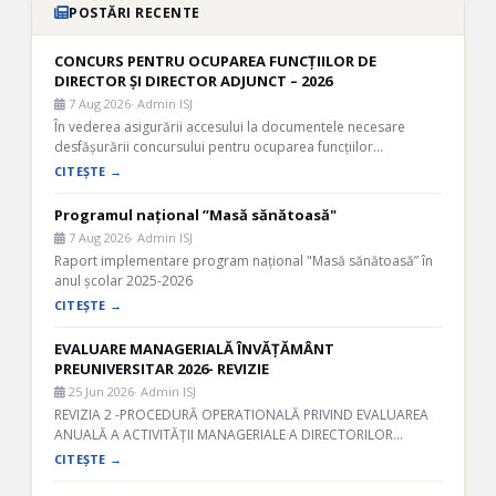
POSTĂRI RECENTE
CONCURS PENTRU OCUPAREA FUNCȚIILOR DE
DIRECTOR ȘI DIRECTOR ADJUNCT – 2026
7 Aug 2026
· Admin ISJ
În vederea asigurării accesului la documentele necesare
desfășurării concursului pentru ocuparea funcțiilor…
CITEȘTE →
Programul național ”Masă sănătoasă"
7 Aug 2026
· Admin ISJ
Raport implementare program național "Masă sănătoasă” în
anul școlar 2025-2026
CITEȘTE →
EVALUARE MANAGERIALĂ ÎNVĂȚĂMÂNT
PREUNIVERSITAR 2026- REVIZIE
25 Jun 2026
· Admin ISJ
REVIZIA 2 -PROCEDURĂ OPERATIONALĂ PRIVIND EVALUAREA
ANUALĂ A ACTIVITĂȚII MANAGERIALE A DIRECTORILOR…
CITEȘTE →