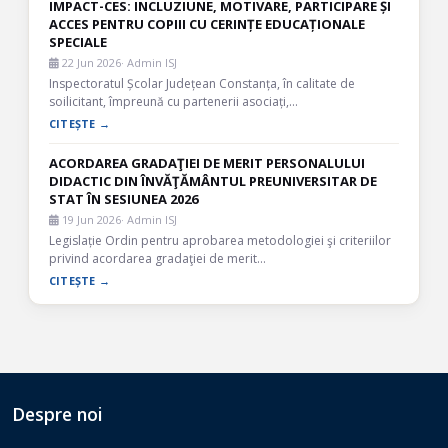
IMPACT-CES: INCLUZIUNE, MOTIVARE, PARTICIPARE ȘI
ACCES PENTRU COPIII CU CERINȚE EDUCAȚIONALE
SPECIALE
22 Jun 2026
· Admin ISJ
Inspectoratul Școlar Județean Constanța, în calitate de
soilicitant, împreună cu partenerii asociați,…
CITEȘTE →
ACORDAREA GRADAŢIEI DE MERIT PERSONALULUI
DIDACTIC DIN ÎNVĂŢĂMÂNTUL PREUNIVERSITAR DE
STAT ÎN SESIUNEA 2026
19 Jun 2026
· Admin ISJ
Legislație Ordin pentru aprobarea metodologiei şi criteriilor
privind acordarea gradaţiei de merit…
CITEȘTE →
Despre noi