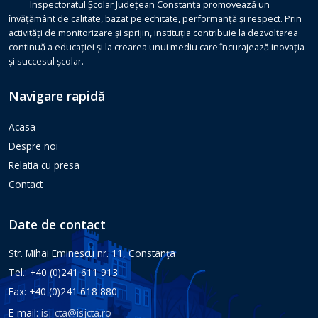
Inspectoratul Școlar Județean Constanța promovează un
învățământ de calitate, bazat pe echitate, performanță și respect. Prin
activități de monitorizare și sprijin, instituția contribuie la dezvoltarea
continuă a educației și la crearea unui mediu care încurajează inovația
și succesul școlar.
Navigare rapidă
Acasa
Despre noi
Relatia cu presa
Contact
Date de contact
Str. Mihai Eminescu nr. 11, Constanţa
Tel.: +40 (0)241 611 913
Fax: +40 (0)241 618 880
E-mail:
isj-cta@isjcta.ro