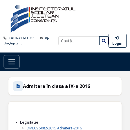
+40 0241 611 913
isj-
Login
cta@isjcta.ro
Admitere în clasa a IX-a 2016
Legislație
OMECS 5082/2015 Admitere-2016