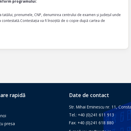
onform programului:
ala tatălui, prenumele, CNP, denumirea centrului de examen și județul unde
 contestată.Contestația va fi însoțită de o copie după cartea de
are rapidă
Date de contact
Str. Mihai Eminescu nr. 11, Const
Tel.: +40 (0)241 611 913
noi
Fax: +40 (0)241 618 880
 cu presa