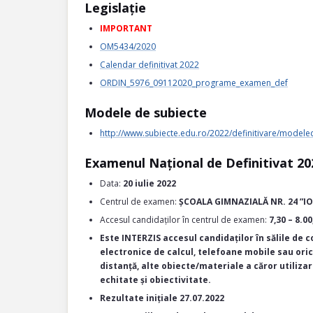
Legislație
IMPORTANT
OM5434/2020
Calendar definitivat 2022
ORDIN_5976_09112020_programe_examen_def
Modele de subiecte
http://www.subiecte.edu.ro/2022/definitivare/modele
Examenul Național de Definitivat 20
Data:
20 iulie 2022
Centrul de examen:
ȘCOALA GIMNAZIALĂ NR. 24 ”ION
Accesul candidaților în centrul de examen:
7,30 – 8.00
Este INTERZIS accesul candidaților în sălile de co
electronice de calcul, telefoane mobile sau ori
distanță, alte obiecte/materiale a căror utiliza
echitate și obiectivitate.
Rezultate inițiale
27.07.2022