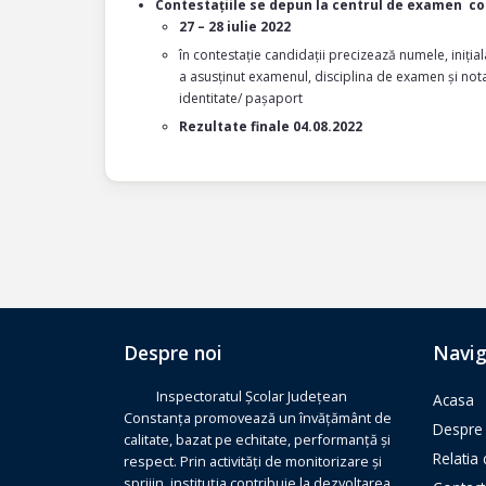
Contestațiile se depun la centrul de examen c
27 – 28 iulie 2022
în contestație candidații precizează numele, iniți
a asusținut examenul, disciplina de examen și nota
identitate/ pașaport
Rezultate finale 04.08.2022
Despre noi
Navig
Inspectoratul Școlar Județean
Acasa
Constanța promovează un învățământ de
Despre 
calitate, bazat pe echitate, performanță și
Relatia
respect. Prin activități de monitorizare și
sprijin, instituția contribuie la dezvoltarea