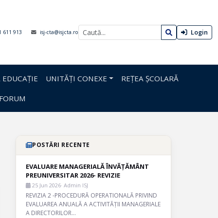
Login
1 611 913
isj-cta@isjcta.ro
 EDUCAȚIE
UNITĂȚI CONEXE
REȚEA ȘCOLARĂ
FORUM
POSTĂRI RECENTE
EVALUARE MANAGERIALĂ ÎNVĂȚĂMÂNT
PREUNIVERSITAR 2026- REVIZIE
25 Jun 2026
· Admin ISJ
REVIZIA 2 -PROCEDURĂ OPERATIONALĂ PRIVIND
EVALUAREA ANUALĂ A ACTIVITĂȚII MANAGERIALE
A DIRECTORILOR…