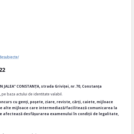
desubiecte/
22
 JALEA” CONSTANȚA, strada Griviței, nr.70, Constanța
,
pe baza actului de identitate valabil.
ncurs cu genți, poșete, ziare, reviste, cărți, caiete, mijloace
ce alte mijloace care intermediază/facilitează comunicarea la
re afectează desfășurarea examenului în condiții de legalitate,