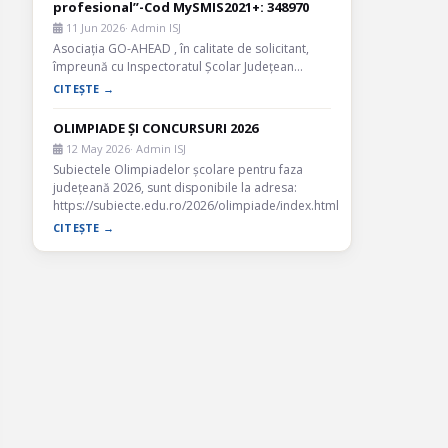
profesional”-Cod MySMIS2021+: 348970
11 Jun 2026
· Admin ISJ
Asociația GO-AHEAD , în calitate de solicitant,
împreună cu Inspectoratul Școlar Județean…
CITEȘTE →
OLIMPIADE ȘI CONCURSURI 2026
12 May 2026
· Admin ISJ
Subiectele Olimpiadelor școlare pentru faza
județeană 2026, sunt disponibile la adresa:
https://subiecte.edu.ro/2026/olimpiade/index.html
CITEȘTE →