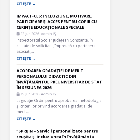
CITEȘTE →
IMPACT-CES: INCLUZIUNE, MOTIVARE,
PARTICIPARE ȘI ACCES PENTRU COPIII CU
CERINȚE EDUCAȚIONALE SPECIALE
22 Jun 2026
· Admin ISJ
Inspectoratul Școlar Județean Constanța, în
calitate de soilicitant, împreună cu partenerii
asociați,…
CITEȘTE →
ACORDAREA GRADAŢIEI DE MERIT
PERSONALULUI DIDACTIC DIN
ÎNVĂŢĂMÂNTUL PREUNIVERSITAR DE STAT
ÎN SESIUNEA 2026
19 Jun 2026
· Admin ISJ
Legislație Ordin pentru aprobarea metodologiei
şi criteriilor privind acordarea gradaţiei de
merit…
CITEȘTE →
”SPRIJIN – Servicii personalizate pentru
reușita și incluziunea în învățământul