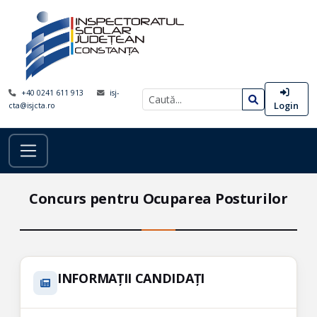
+40 0241 611 913
isj-
Login
cta@isjcta.ro
Concurs pentru Ocuparea Posturilor
INFORMAȚII CANDIDAȚI