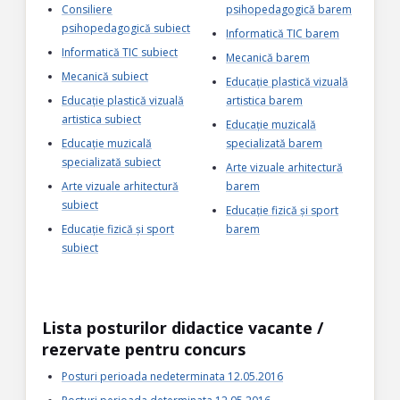
Consiliere
psihopedagogică barem
psihopedagogică subiect
Informatică TIC barem
Informatică TIC subiect
Mecanică barem
Mecanică subiect
Educație plastică vizuală
Educație plastică vizuală
artistica barem
artistica subiect
Educație muzicală
Educație muzicală
specializată barem
specializată subiect
Arte vizuale arhitectură
Arte vizuale arhitectură
barem
subiect
Educație fizică și sport
Educație fizică și sport
barem
subiect
Lista posturilor didactice vacante /
rezervate pentru concurs
Posturi perioada nedeterminata 12.05.2016