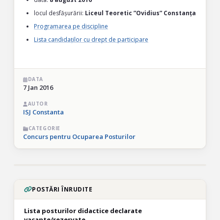
locul desfășurării:
Liceul Teoretic ”Ovidius” Constanța
Programarea pe discipline
Lista candidaților cu drept de participare
DATA
7 Jan 2016
AUTOR
ISJ Constanta
CATEGORIE
Concurs pentru Ocuparea Posturilor
POSTĂRI ÎNRUDITE
Lista posturilor didactice declarate
vacante/rezervate