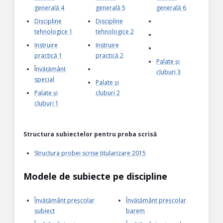
generală 4
generală 5
generală 6
Discipline
Discipline
tehnologice 1
tehnologice 2
Instruire
Instruire
practică 1
practică 2
Palate și
Î
nvățământ
cluburi 3
special
Palate și
Palate și
cluburi 2
cluburi 1
Structura subiectelor pentru proba scrisă
Structura probei scrise titularizare 2015
Modele de subiecte pe discipline
Învățământ preșcolar
Învățământ preșcolar
subiect
barem