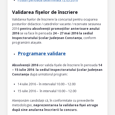
Posturi perioada determinata 12.05.2016
Validarea fișelor de înscriere
Validarea fișelor de înscriere la concursul pentru ocuparea
posturilor didactice / catedrelor vacante / rezervate sesiunea
2016
pentru absolvenții promoțiilor anterioare anului
2016
se va face în perioada
24 – 27 mai 2016 la sediul
Inspectoratului Școlar Județean Constanța
, conform
programării atașate.
Programare validare
Absolvenții 2016
vor valida fișele de înscriere în perioada
14
– 15 iulie 2016
la sediul Inspectoratului Școlar Județean
Constanța
după următorul program
:
14 iulie 2016 – în intervalul 10.00 – 12.00
15 iulie 2016 – în intervalul 10.00 – 12.00
Atenționăm candidații că, în conformitate cu prevederile
metodologiei,
neprezentarea la validarea fișei atrage
după sine anularea înscrierii la concurs.